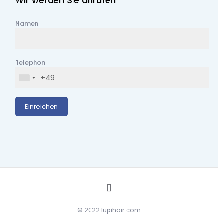
Wir werden Sie anrufen
Wir werden Sie anrufen
Namen
Namen
Telephon
Telephon
© 2022 lupihair.com